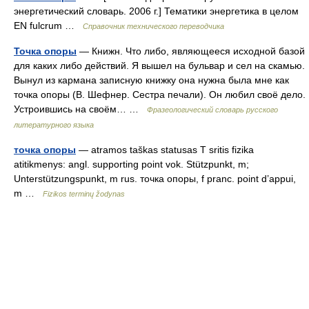
энергетический словарь. 2006 г.] Тематики энергетика в целом
EN fulcrum …
Справочник технического переводчика
Точка опоры
— Книжн. Что либо, являющееся исходной базой
для каких либо действий. Я вышел на бульвар и сел на скамью.
Вынул из кармана записную книжку она нужна была мне как
точка опоры (В. Шефнер. Сестра печали). Он любил своё дело.
Устроившись на своём… …
Фразеологический словарь русского
литературного языка
точка опоры
— atramos taškas statusas T sritis fizika
atitikmenys: angl. supporting point vok. Stützpunkt, m;
Unterstützungspunkt, m rus. точка опоры, f pranc. point d’appui,
m …
Fizikos terminų žodynas