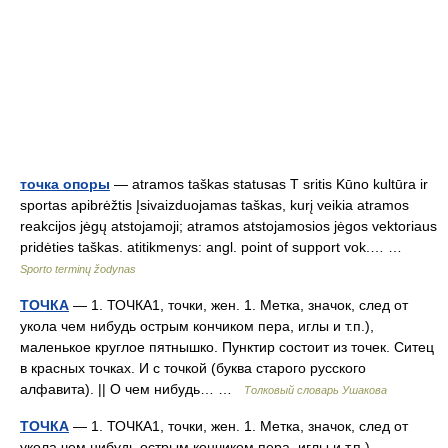
точка опоры
— atramos taškas statusas T sritis Kūno kultūra ir
sportas apibrėžtis Įsivaizduojamas taškas, kurį veikia atramos
reakcijos jėgų atstojamoji; atramos atstojamosios jėgos vektoriaus
pridėties taškas. atitikmenys: angl. point of support vok.… …
Sporto terminų žodynas
ТОЧКА
— 1. ТОЧКА1, точки, жен. 1. Метка, значок, след от
укола чем нибудь острым кончиком пера, иглы и т.п.),
маленькое круглое пятнышко. Пунктир состоит из точек. Ситец
в красных точках. И с точкой (буква старого русского
алфавита). || О чем нибудь… …
Толковый словарь Ушакова
ТОЧКА
— 1. ТОЧКА1, точки, жен. 1. Метка, значок, след от
укола чем нибудь острым кончиком пера, иглы и т.п.),