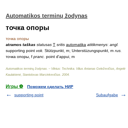
Automatikos terminų žodynas
точка опоры
точка опоры
atramos
taškas
statusas
T
sritis
automatika
atitikmenys
:
angl.
supporting point
vok.
Stützpunkt, m; Unterstüzungspunkt, m
rus.
точка опоры, f
pranc.
point d'appui, m
Automatikos terminų žodynas. – Vilnius: Technika
.
Vilius Antanas Geleževičius, Angelė
Kaulakienė, Stanislovas Marcinkevičius
.
2004
.
Игры ⚽
Поможем сделать НИР
supporting point
Subaufgabe