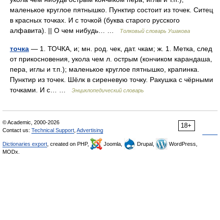
маленькое круглое пятнышко. Пунктир состоит из точек. Ситец
в красных точках. И с точкой (буква старого русского
алфавита). || О чем нибудь… …
Толковый словарь Ушакова
точка
— 1. ТОЧКА, и; мн. род. чек, дат. чкам; ж. 1. Метка, след
от прикосновения, укола чем л. острым (кончиком карандаша,
пера, иглы и т.п.); маленькое круглое пятнышко, крапинка.
Пунктир из точек. Шёлк в сиреневую точку. Ракушка с чёрными
точками. И с… …
Энциклопедический словарь
© Academic, 2000-2026
18+
Contact us:
Technical Support
,
Advertising
Dictionaries export
, created on PHP,
Joomla,
Drupal,
WordPress,
MODx.